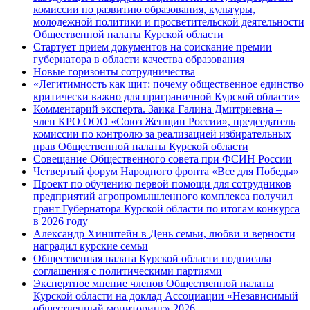
комиссии по развитию образования, культуры,
молодежной политики и просветительской деятельности
Общественной палаты Курской области
Стартует прием документов на соискание премии
губернатора в области качества образования
Новые горизонты сотрудничества
«Легитимность как щит: почему общественное единство
критически важно для приграничной Курской области»
Комментарий эксперта. Заика Галина Дмитриевна –
член КРО ООО «Союз Женщин России», председатель
комиссии по контролю за реализацией избирательных
прав Общественной палаты Курской области
Совещание Общественного совета при ФСИН России
Четвертый форум Народного фронта «Все для Победы»
Проект по обучению первой помощи для сотрудников
предприятий агропромышленного комплекса получил
грант Губернатора Курской области по итогам конкурса
в 2026 году
Александр Хинштейн в День семьи, любви и верности
наградил курские семьи
Общественная палата Курской области подписала
соглашения с политическими партиями
Экспертное мнение членов Общественной палаты
Курской области на доклад Ассоциации «Независимый
общественный мониторинг» 2026