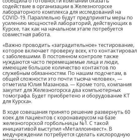
сообщила о готовности компании оказать
содействие в организации в Железногорске
лабораторного комплекса для исследований на
COVID-19. Параллельно будут предприняты меры по
усилению мощностей лабораторий, действующих в
Курске, так как на начальном этапе потребуется
совместная работа.
«Важно проводить «заградительное» тестирование,
которое включает проверку всех, кто контактировал
с заболевшими. В постоянном контроле также
нуждаются часто перемещаемые лица и люди,
имеющие большое количество контактов по
служебным обязанностям. По нашим подсчетам, в
общей сложности это почти тысяча человек», —
отметила Юлия Мазанова. — Кроме того, компания
закупит для Железногорска два компьютерных
томографа. Будет приобретено и оборудование КТ
для Курска».
В ходе совещания принято решение развернуть 60
коек для пациентов с коронавирусом на базе
железногорской горбольницы №1. С такой
инициативой выступил «Металлоинвест». В
медучреждении потребуется сделать кислородную
разводку.