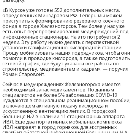
«В Курске уже готовы 552 дополнительных места,
определенных Минздравом РФ. Теперь мы можем
приступить к формированию резервного коечного
фонда в городе Железногорске. Тем более у нас уже
есть опыт перепрофилирования медучреждений под
инфекционные стационары. На это потребуется 2
недели. Эту работу нужно делать с перспективой
установки газификационно-кислородной станции.
Прошу мобилизовать наших подрядчиков, чтобы они
помогли в проводке кислорода, а также подготовить
сетевой график, где будут указаны все работы по
строительству, медикаментам и кадрам», — поручил
Роман Старовойт.
Сейчас в медучреждениях Железногорска имеется
необходимый запас медикаментов. По данным
специалистов не более 5% заболевших COVID-19
нуждаются в специальном реанимационном пособии,
включающем активную подачу кислорода и
искусственную вентиляцию легких. В городской
больнице №2 в наличии 11 стационарных аппарата
ИВЛ. Еще два портативных мобильных комплекса
ИВЛ направят в город горняков для экстренных
служб из областной инфекционной больницы им. Н.А.