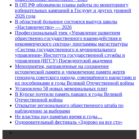
В ОП РФ обозначили планы работы по мониторингу
избирательных кампаний в Госдуму и других уровней
2026 года
В областной больнице состоялся выпуск школы
«Наставничество» — 2026
Профессиональный трек «Управление развитием
общественно-государственного взаимодействия и
некоммерческого сектора» программы магистратуры
«Система государственного и муниципального
управления» Института государственной службы и
управления (ИГСУ) Президентской академии
Мероприятия, направленные на сохранение
исторической памяти и увековечение памяти жертв
геноцида советского народа, совершённого нацистами и
их пособниками в годы Великой Отечественной войны
Установлено 58 новых мемориальных плит
В Курске почтили память павших в годы Великой
Отечественной войны
Открытие регионального общественного штаба по
наблюдению за выборами
Не властны над памятью время и годы…
Оздоровительный фестиваль «Здорово на все сто»