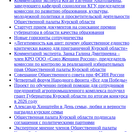
Комментарий эксперта Когай Евгении Анатольевны,
заведующего кафедрой социологии КГУ, председателя
комиссии по развитию образования, культуры,
молодежной политики и просветительской деятельности
Общественной палаты Курской области
Стартует прием документов на соискание премии
губернатора в области качества образования
Новые горизонты сотрудничества
«Легитимность как щит: почему общественное единство
критически важно для приграничной Курской области»
Комментарий эксперта. Заика Галина Дмитриевна –
член КРО ООО «Союз Женщин России», председатель
комиссии по контролю за реализацией избирательных
прав Общественной палаты Курской области
Совещание Общественного совета при ФСИН России
Четвертый форум Народного фронта «Все для Победы»
Проект по обучению первой помощи для сотрудников
предприятий агропромышленного комплекса получил
грант Губернатора Курской области по итогам конкурса
в 2026 году
Александр Хинштейн в День семьи, любви и верности
наградил курские семьи
Общественная палата Курской области подписала
соглашения с политическими партиями
Экспертное мнение членов Общественной палаты