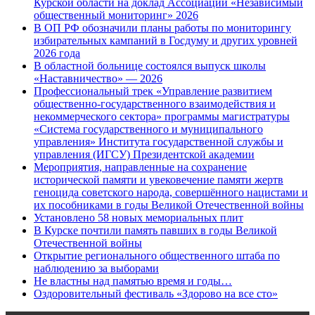
Курской области на доклад Ассоциации «Независимый
общественный мониторинг» 2026
В ОП РФ обозначили планы работы по мониторингу
избирательных кампаний в Госдуму и других уровней
2026 года
В областной больнице состоялся выпуск школы
«Наставничество» — 2026
Профессиональный трек «Управление развитием
общественно-государственного взаимодействия и
некоммерческого сектора» программы магистратуры
«Система государственного и муниципального
управления» Института государственной службы и
управления (ИГСУ) Президентской академии
Мероприятия, направленные на сохранение
исторической памяти и увековечение памяти жертв
геноцида советского народа, совершённого нацистами и
их пособниками в годы Великой Отечественной войны
Установлено 58 новых мемориальных плит
В Курске почтили память павших в годы Великой
Отечественной войны
Открытие регионального общественного штаба по
наблюдению за выборами
Не властны над памятью время и годы…
Оздоровительный фестиваль «Здорово на все сто»