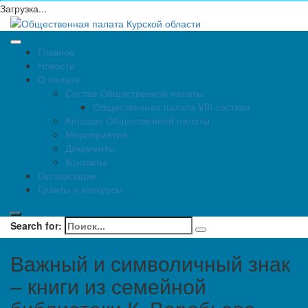
Загрузка...
Главное
Новости
О палате
Состав Общественной палаты
Общественная палата VIII состава
Аппарат Общественной палаты
Мероприятия
Документы
Контакты
Организации
Гранты и конкурсы
Search for:
Важный и символичный знак
– книги из семейной