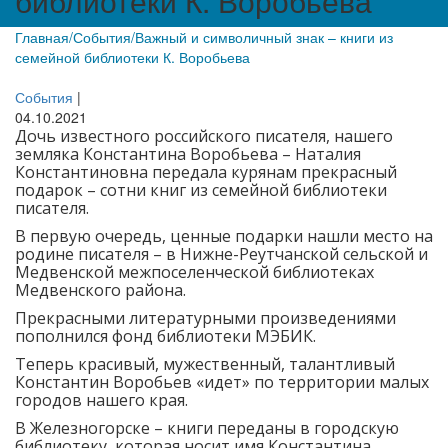
библиотеки К. Воробьева
Главная
/
События
/
Важный и символичный знак – книги из
семейной библиотеки К. Воробьева
События
|
04.10.2021
Дочь известного российского писателя, нашего
земляка Константина Воробьева – Наталия
Константиновна передала курянам прекрасный
подарок – сотни книг из семейной библиотеки
писателя.
В первую очередь, ценные подарки нашли место на
родине писателя – в Нижне-Реутчанской сельской и
Медвенской межпоселенческой библиотеках
Медвенского района.
Прекрасными литературными произведениями
пополнился фонд библиотеки МЭБИК.
Теперь красивый, мужественный, талантливый
Константин Воробьев «идет» по территории малых
городов нашего края.
В Железногорске – книги переданы в городскую
библиотеку, которая носит имя Константина