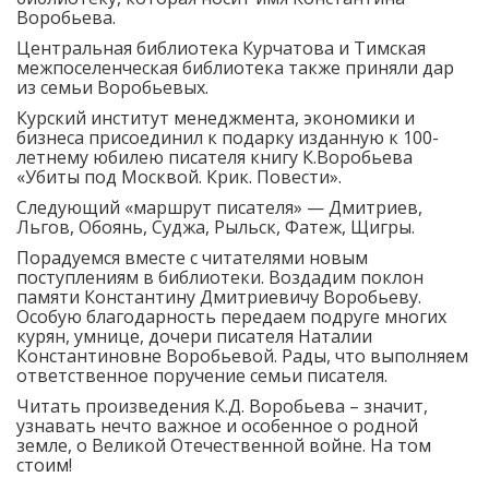
Воробьева.
Центральная библиотека Курчатова и Тимская
межпоселенческая библиотека также приняли дар
из семьи Воробьевых.
Курский институт менеджмента, экономики и
бизнеса присоединил к подарку изданную к 100-
летнему юбилею писателя книгу К.Воробьева
«Убиты под Москвой. Крик. Повести».
Следующий «маршрут писателя» — Дмитриев,
Льгов, Обоянь, Суджа, Рыльск, Фатеж, Щигры.
Порадуемся вместе с читателями новым
поступлениям в библиотеки. Воздадим поклон
памяти Константину Дмитриевичу Воробьеву.
Особую благодарность передаем подруге многих
курян, умнице, дочери писателя Наталии
Константиновне Воробьевой. Рады, что выполняем
ответственное поручение семьи писателя.
Читать произведения К.Д. Воробьева – значит,
узнавать нечто важное и особенное о родной
земле, о Великой Отечественной войне. На том
стоим!