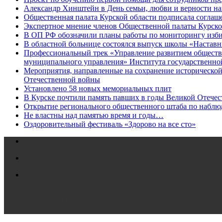
Александр Хинштейн в День семьи, любви и верности на
Общественная палата Курской области подписала соглаш
Экспертное мнение членов Общественной палаты Курск
В ОП РФ обозначили планы работы по мониторингу избир
В областной больнице состоялся выпуск школы «Настав
Профессиональный трек «Управление развитием обществе
муниципального управления» Института государственно
Мероприятия, направленные на сохранение исторической
Отечественной войны
Установлено 58 новых мемориальных плит
В Курске почтили память павших в годы Великой Отече
Открытие регионального общественного штаба по наблю
Не властны над памятью время и годы…
Оздоровительный фестиваль «Здорово на все сто»
г. Курск,
ул. Станционная, д. 9
+7 (4712)
34-32-81
OpKo46@yandex.ru