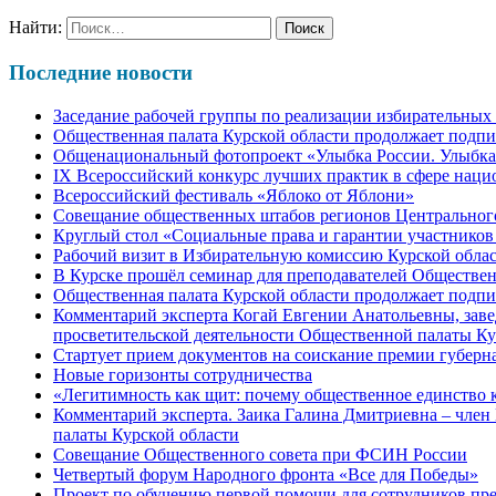
Найти:
Последние новости
Заседание рабочей группы по реализации избирательных
Общественная палата Курской области продолжает подп
Общенациональный фотопроект «Улыбка России. Улыбка
IХ Всероссийский конкурс лучших практик в сфере нац
Всероссийский фестиваль «Яблоко от Яблони»
Совещание общественных штабов регионов Центрального
Круглый стол «Социальные права и гарантии участнико
Рабочий визит в Избирательную комиссию Курской обла
В Курске прошёл семинар для преподавателей Обществе
Общественная палата Курской области продолжает подп
Комментарий эксперта Когай Евгении Анатольевны, заве
просветительской деятельности Общественной палаты Ку
Стартует прием документов на соискание премии губерна
Новые горизонты сотрудничества
«Легитимность как щит: почему общественное единство 
Комментарий эксперта. Заика Галина Дмитриевна – чле
палаты Курской области
Совещание Общественного совета при ФСИН России
Четвертый форум Народного фронта «Все для Победы»
Проект по обучению первой помощи для сотрудников пре