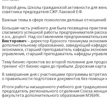
Второй день Школы гражданской активности для жен
советника председателя СЖР Лаховой Е.Ф.
Важные темы в сфере психологии деловых отношений
Большая часть учебного дня была посвящена практиче
слагаемого успешной работы предпринимателя расск
к.э.н., доцент. Над составлением предпринимательск
Викторович
– директор Курского техникума экономики 
дополнительному образованию, заведующий кафедрой 
экономики, старший преподаватель кафедры эконом
управления, старший преподаватель кафедры управле
Тему бизнес-проектов во второй половине дня прод
тренинг «От бизнес-идеи до прибыли. Дорожная карта
В завершение дня с участницами программы встрети
о правильности подготовки документов без помощи юр
Итоги работы насыщенного учебного дня традиционн
председатель регионального отделения Союза женщин
факультета дополнительного образования МЭБИК.