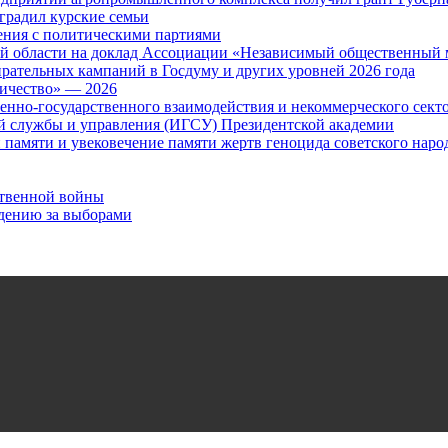
градил курские семьи
ения с политическими партиями
ой области на доклад Ассоциации «Независимый общественный 
ательных кампаний в Госдуму и других уровней 2026 года
ничество» — 2026
нно-государственного взаимодействия и некоммерческого сект
й службы и управления (ИГСУ) Президентской академии
 памяти и увековечение памяти жертв геноцида советского наро
ственной войны
дению за выборами