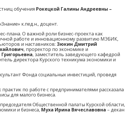
стниц обучения
Рокецкой Галины Андреевны –
Знание» к.пед.н., доцент.
ес-плана. О важной роли бизнес-проекта как
аучной работе и инновационному развитию МЭБИК,
тьюторов и наставников:
Зюкин Дмитрий
хайлович
, проректор по экономике и
 Григорьевна
, заместитель заведующего кафедрой
итель директора Курского техникума экономики и
онсультант Фонда социальных инвестиций, проведя
ак практик по работе с предпринимателями рассказала
исы для малого бизнеса.
 председателя Общественной палаты Курской области,
номики и бизнеса,
Муха Ирина Вячеславовна
– декан