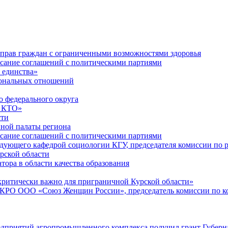
 прав граждан с ограниченными возможностями здоровья
исание соглашений с политическими партиями
 единства»
иональных отношений
 федерального округа
в КТО»
сти
нной палаты региона
исание соглашений с политическими партиями
дующего кафедрой социологии КГУ, председателя комиссии по р
рской области
тора в области качества образования
критически важно для приграничной Курской области»
н КРО ООО «Союз Женщин России», председатель комиссии по к
дприятий агропромышленного комплекса получил грант Губернат