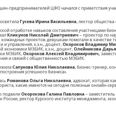
щин-предпринимателей ЦФО начался с приветствия уча
 осветила
Гусева Ирина Васильевна
, лектор общества «
ской отработке навыков составления участницами бизн
азал
Кликунов Николай Дмитриевич
– проектор по н
их командных проектов девушкам помогали в качестве 
и управления, к.э.н., доцент,
Окороков Владимир Ми
экономики МЭБИК, к.э.н., доцент,
Олейникова Дарья
ики МЭБИК,
Окороков Алексей Владимирович,
замест
ния и связей с общественностью МЭБИК.
олжила
Сапунова Юлия Николаевна
, бизнес-тренер, к
 построения успешного бизнеса».
лась
Романова Ольга Николаевна
, адвокат, которая к
иста, какие имеются на сегодня полезные онлайн-серв
о подвели
Окорокова Галина Павловна
– заместитель
 России, ректор Курского института менеджмента, эко