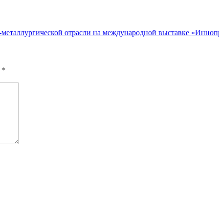
-металлургической отрасли на международной выставке «Инно
ы
*