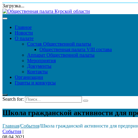
Загрузка...
Главное
Новости
О палате
Состав Общественной палаты
Общественная палата VIII состава
Аппарат Общественной палаты
Мероприятия
Документы
Контакты
Организации
Гранты и конкурсы
Search for:
Школа гражданской активности для пр
Главная
/
События
/
Школа гражданской активности для предприн
События
|
08.04.2021