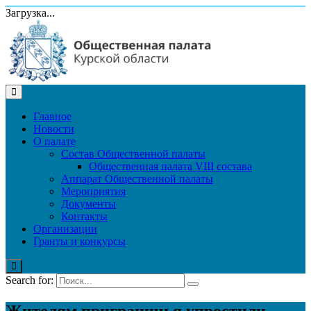
Загрузка...
Главное
Новости
О палате
Состав Общественной палаты
Общественная палата VIII состава
Аппарат Общественной палаты
Мероприятия
Документы
Контакты
Организации
Гранты и конкурсы
Search for:
Жителям приграничья упростили