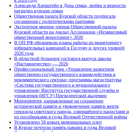
в 2026 году
Александр Хинштейн в День семьи, любви и верности
наградил курские семьи
Общественная палата Курской области подписала
соглашения с политическими партиями
Экспертное мнение членов Общественной палаты
Курской области на доклад Ассоциации «Независимый
общественный мониторинг» 2026
В ОП РФ обозначили планы работы по мониторингу
избирательных кампаний в Госдуму и других уровней
2026 года
В областной больнице состоялся выпуск школы
«Наставничество» — 2026
Профессиональный трек «Управление развитием
общественно-государственного взаимодействия и
некоммерческого сектора» программы магистратуры
«Система государственного и муниципального
управления» Института государственной службы и
управления (ИГСУ) Президентской академии
Мероприятия, направленные на сохранение
исторической памяти и увековечение памяти жертв
геноцида советского народа, совершённого нацистами и
их пособниками в годы Великой Отечественной войны
Установлено 58 новых мемориальных плит
В Курске почтили память павших в годы Великой