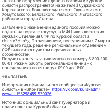
Льготное оформление единого пособия в Курской
области распространяется на жителей Суджанского,
Кореневского, Большесолдатского, Глушковского,
Хомутовского, Беловского, Рыльского, Льговского
районов и города Льгова.
Заявление о назначении единого пособия можно
подать на портале госуслуг, в МФЦ или клиентских
службах Отделения СФР по Курской области
clck.ru/3HspYg. По заявлениям, поступившим с 7 марта
текущего года, решение региональным отделением
СФР выносится с учетом перечисленных
особенностей.
Получить консультацию можно по номеру 8-800-100-
00-01. Режим работы региональной линии – с
понедельника по пятницу с 09:00 до 18:00.
#выплаты46
Информация официального сообщества «Курская
область» в «ВКонтакте»
https://vk.com/kurskadm?
w=wall-155298489_530026
Источник: официальный сайт губернатора и
правительства Курской области