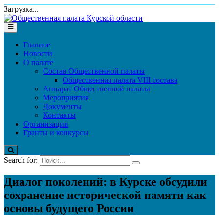
Загрузка...
Главное
Новости
О палате
Состав Общественной палаты
Общественная палата VIII состава
Аппарат Общественной палаты
Мероприятия
Документы
Контакты
Организации
Гранты и конкурсы
Search for:
Диалог поколений: в Курске обсудили
сохранение исторической памяти как
основы будущего России