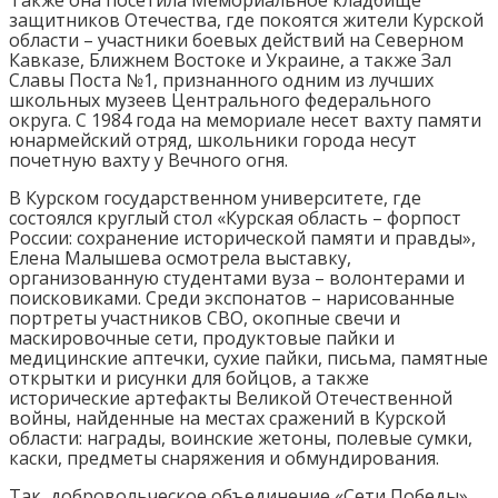
защитников Отечества, где покоятся жители Курской
области – участники боевых действий на Северном
Кавказе, Ближнем Востоке и Украине, а также Зал
Славы Поста №1, признанного одним из лучших
школьных музеев Центрального федерального
округа. С 1984 года на мемориале несет вахту памяти
юнармейский отряд, школьники города несут
почетную вахту у Вечного огня.
В Курском государственном университете, где
состоялся круглый стол «Курская область – форпост
России: сохранение исторической памяти и правды»,
Елена Малышева осмотрела выставку,
организованную студентами вуза – волонтерами и
поисковиками. Среди экспонатов – нарисованные
портреты участников СВО, окопные свечи и
маскировочные сети, продуктовые пайки и
медицинские аптечки, сухие пайки, письма, памятные
открытки и рисунки для бойцов, а также
исторические артефакты Великой Отечественной
войны, найденные на местах сражений в Курской
области: награды, воинские жетоны, полевые сумки,
каски, предметы снаряжения и обмундирования.
Так, добровольческое объединение «Сети Победы»,