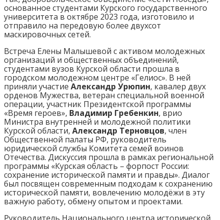
основанное студентами Курского государственного
университета в октябре 2023 года, изготовило и
отправило на передовую более двухсот
маскировочных сетей.
Встреча Елены Малышевой с активом молодежных
организаций и общественных объединений,
студентами вузов Курской области прошла в
городском молодежном центре «Гелиос». В ней
приняли участие
Александр Урюпин
, кавалер двух
орденов Мужества, ветеран специальной военной
операции, участник Президентской программы
«Время героев»,
Владимир Гребенкин
, врио
Министра внутренней и молодежной политики
Курской области,
Александр Терновцов
, член
Общественной палаты РФ, руководитель
юридической службы Комитета семей воинов
Отечества. Дискуссия прошла в рамках региональной
программы «Курская область – форпост России:
сохранение исторической памяти и правды». Диалог
был посвящен современным подходам к сохранению
исторической памяти, вовлечению молодёжи в эту
важную работу, обмену опытом и проектами.
Руководитель Национального центра исторической