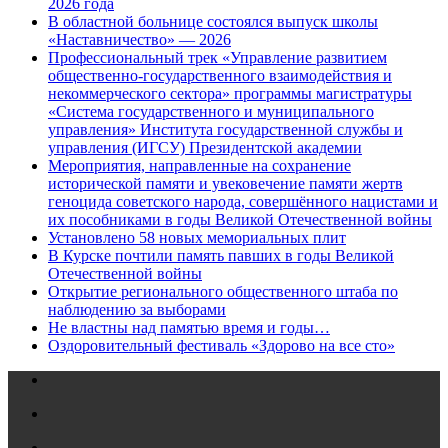
2026 года
В областной больнице состоялся выпуск школы
«Наставничество» — 2026
Профессиональный трек «Управление развитием
общественно-государственного взаимодействия и
некоммерческого сектора» программы магистратуры
«Система государственного и муниципального
управления» Института государственной службы и
управления (ИГСУ) Президентской академии
Мероприятия, направленные на сохранение
исторической памяти и увековечение памяти жертв
геноцида советского народа, совершённого нацистами и
их пособниками в годы Великой Отечественной войны
Установлено 58 новых мемориальных плит
В Курске почтили память павших в годы Великой
Отечественной войны
Открытие регионального общественного штаба по
наблюдению за выборами
Не властны над памятью время и годы…
Оздоровительный фестиваль «Здорово на все сто»