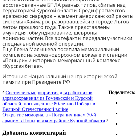
восстановленные БПЛА разных типов, сбитые над
территорией Курской области. Среди фрагментов
вражеских снарядов – элемент американской ракеты
системы «Хаймарс», разорвавшейся в городе Льгов
летом прошлого года. Также представлены
амуниция, обмундирование, шевроны
воинских частей. Все артефакты передали участники
специальной военной операции.
Еще Елена Малышева посетила мемориальный
комплекс на железнодорожном вокзале и станции
«Поныри» и историко-мемориальный комплекс
«Курская битва».
Источник: Национальный центр исторической
памяти при Президенте РФ
Поделитесь:
Состоялись мероприятия для работников
здравоохранения из Гомельской и Курской
областей, посвященные 80-летию Победы в
Великой Отечественной войне
Открытие мемориала «Пограничникам 70-й
армии» в Поныровском районе Курской области
Добавить комментарий