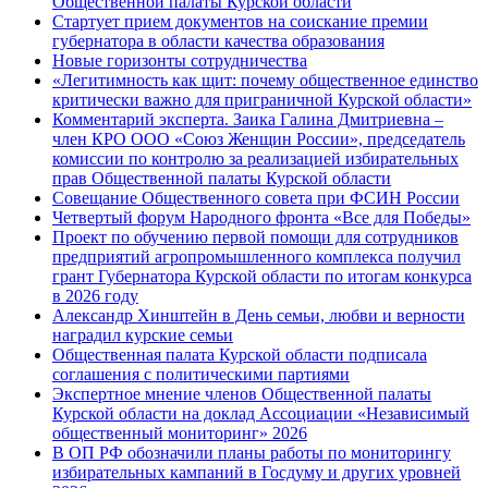
Общественной палаты Курской области
Стартует прием документов на соискание премии
губернатора в области качества образования
Новые горизонты сотрудничества
«Легитимность как щит: почему общественное единство
критически важно для приграничной Курской области»
Комментарий эксперта. Заика Галина Дмитриевна –
член КРО ООО «Союз Женщин России», председатель
комиссии по контролю за реализацией избирательных
прав Общественной палаты Курской области
Совещание Общественного совета при ФСИН России
Четвертый форум Народного фронта «Все для Победы»
Проект по обучению первой помощи для сотрудников
предприятий агропромышленного комплекса получил
грант Губернатора Курской области по итогам конкурса
в 2026 году
Александр Хинштейн в День семьи, любви и верности
наградил курские семьи
Общественная палата Курской области подписала
соглашения с политическими партиями
Экспертное мнение членов Общественной палаты
Курской области на доклад Ассоциации «Независимый
общественный мониторинг» 2026
В ОП РФ обозначили планы работы по мониторингу
избирательных кампаний в Госдуму и других уровней