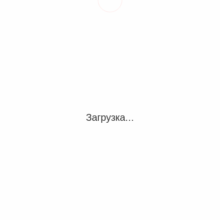
 граждан с ограниченными возможностями здоровья
е соглашений с политическими партиями
нства»
Загрузка...
ных отношений
ерального округа