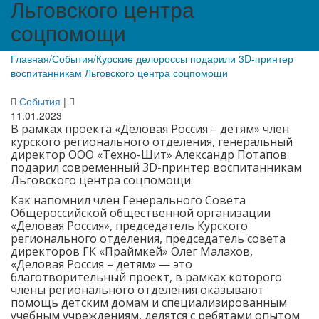
Льговского центра
соцпомощи
Главная
/
События
/
Курские делороссы подарили 3D-принтер
воспитанникам Льговского центра соцпомощи
События
|
11.01.2023
В рамках проекта «Деловая Россия – детям» член
курского регионального отделения, генеральный
директор ООО «Техно-Щит» Александр Потапов
подарил современный 3D-принтер воспитанникам
Льговского центра соцпомощи.
Как напомнил член Генерального Совета
Общероссийской общественной организации
«Деловая Россия», председатель Курского
регионального отделения, председатель совета
директоров ГК «Праймкей» Олег Малахов,
«Деловая Россия – детям» — это
благотворительный проект, в рамках которого
члены регионального отделения оказывают
помощь детским домам и специализированным
учебным учреждениям, делятся с ребятами опытом