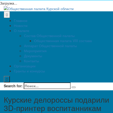
Загрузка...
Главное
Новости
О палате
Состав Общественной палаты
Общественная палата VIII состава
Аппарат Общественной палаты
Мероприятия
Документы
Контакты
Организации
Гранты и конкурсы
Search for:
Курские делороссы подарили
3D-принтер воспитанникам