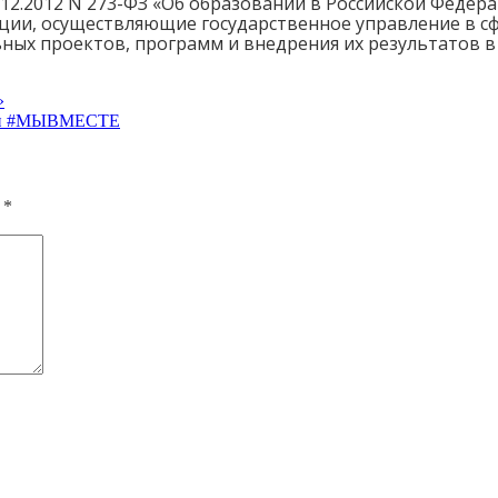
9.12.2012 N 273-ФЗ «Об образовании в Российской Феде
ции, осуществляющие государственное управление в с
ых проектов, программ и внедрения их результатов в п
»
емии #МЫВМЕСТЕ
ы
*