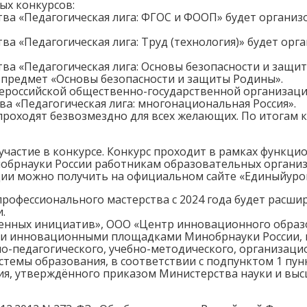
ых конкурсов:
ва «Педагогическая лига: ФГОС и ФООП» будет организ
ва «Педагогическая лига: Труд (технология)» будет ор
ва «Педагогическая лига: Основы безопасности и защи
предмет «Основы безопасности и защиты Родины».
ероссийской общественно-государственной организац
ва «Педагогическая лига: многонациональная Россия».
роходят безвозмездно для всех желающих. По итогам 
участие в конкурсе. Конкурс проходит в рамках функ
нобрнауки России работникам образовательных организа
ии можно получить на официальном сайте «Единыйурок
профессионального мастерства с 2024 года будет расш
.
венных инициатив», ООО «Центр инновационного образ
и инновационными площадками Минобрнауки России, и
о-педагогического, учебно-методического, организаци
истемы образования, в соответствии с подпунктом 1 п
я, утверждённого приказом Министерства науки и выс