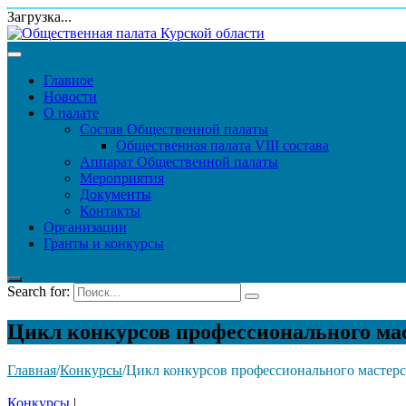
Загрузка...
Главное
Новости
О палате
Состав Общественной палаты
Общественная палата VIII состава
Аппарат Общественной палаты
Мероприятия
Документы
Контакты
Организации
Гранты и конкурсы
Search for:
Цикл конкурсов профессионального мас
Главная
/
Конкурсы
/
Цикл конкурсов профессионального мастерс
Конкурсы
|