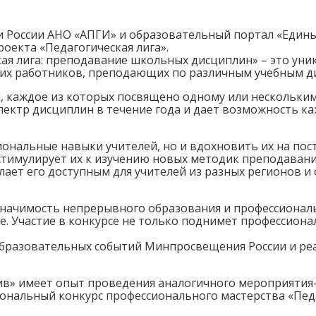
оссии АНО «АПГИ» и образовательный портал «Единый
оекта «Педагогическая лига».
ая лига: преподавание школьных дисциплин» – это ун
ких работников, преподающих по различным учебным д
й, каждое из которых посвящено одному или нескольки
спектр дисциплин в течение года и дает возможность 
иональные навыки учителей, но и вдохновить их на по
стимулирует их к изучению новых методик преподаван
ает его доступным для учителей из разных регионов и
значимость непрерывного образования и профессиональ
. Участие в конкурсе не только поднимет профессионал
бразовательных событий Минпросвещения России и реа
в» имеет опыт проведения аналогичного мероприятия
ональный конкурс профессионального мастерства «Педа