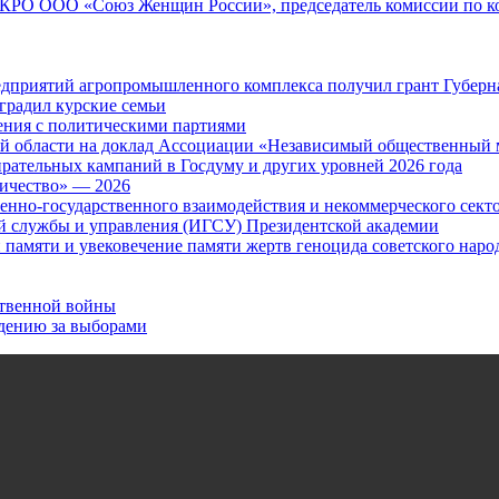
н КРО ООО «Союз Женщин России», председатель комиссии по к
дприятий агропромышленного комплекса получил грант Губернат
градил курские семьи
ения с политическими партиями
ой области на доклад Ассоциации «Независимый общественный 
ательных кампаний в Госдуму и других уровней 2026 года
ничество» — 2026
нно-государственного взаимодействия и некоммерческого сект
й службы и управления (ИГСУ) Президентской академии
 памяти и увековечение памяти жертв геноцида советского наро
ственной войны
дению за выборами