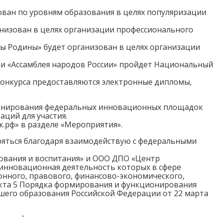
ован по уровням образования в целях популяризации
ганизован в целях организации профессионального
ты Родины» будет организован в целях организации
ии «Ассамблея народов России» пройдет Национальный
конкурса предоставляются электронные дипломы,
ционирования федеральных инновационных площадок
ций для участия.
.рф» в разделе «Мероприятия».
иряться благодаря взаимодействую с федеральными
ования и воспитания» и ООО ДПО «Центр
нновационная деятельность которых в сфере
онного, правового, финансово-экономического,
ункта 5 Порядка формирования и функционирования
шего образования Российской Федерации от 22 марта