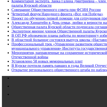
Комментарий эксперта. Заика Галина Дмитриевна – чле
палаты Курской области
Совещание Общественного совета при ФСИН России
Четвертый форум Народного фронта «Все для Победы»
Проект по обучению первой помощи для сотрудников пре
Александр Хинштейн в День семьи, любви и верности на
Общественная палата Курской области подписала соглаш
Экспертное мнение членов Общественной палаты Курск
В ОП РФ обозначили планы работы по мониторингу избир
В областной больнице состоялся выпуск школы «Настав
Профессиональный трек «Управление развитием обществе
муниципального управления» Института государственно
Мероприятия, направленные на сохранение исторической
Отечественной войны
Установлено 58 новых мемориальных плит
В Курске почтили память павших в годы Великой Отече
Открытие регионального общественного штаба по наблю
г. Курск,
ул. Станционная, д. 9
+7 (4712)
34-32-81