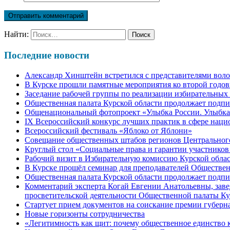
Найти:
Последние новости
Александр Хинштейн встретился с представителями воло
В Курске прошли памятные мероприятия ко второй годо
Заседание рабочей группы по реализации избирательных
Общественная палата Курской области продолжает подп
Общенациональный фотопроект «Улыбка России. Улыбка
IХ Всероссийский конкурс лучших практик в сфере нац
Всероссийский фестиваль «Яблоко от Яблони»
Совещание общественных штабов регионов Центрального
Круглый стол «Социальные права и гарантии участнико
Рабочий визит в Избирательную комиссию Курской обла
В Курске прошёл семинар для преподавателей Обществе
Общественная палата Курской области продолжает подп
Комментарий эксперта Когай Евгении Анатольевны, заве
просветительской деятельности Общественной палаты Ку
Стартует прием документов на соискание премии губерна
Новые горизонты сотрудничества
«Легитимность как щит: почему общественное единство 