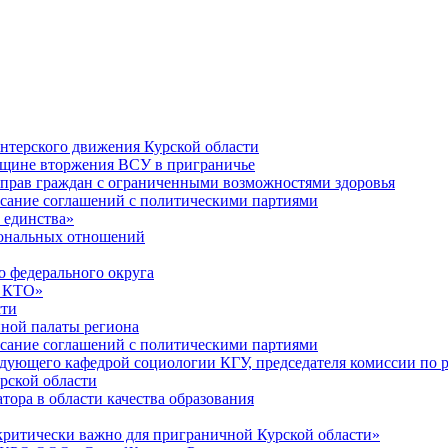
нтерского движения Курской области
вщине вторжения ВСУ в приграничье
 прав граждан с ограниченными возможностями здоровья
исание соглашений с политическими партиями
 единства»
иональных отношений
 федерального округа
в КТО»
сти
нной палаты региона
исание соглашений с политическими партиями
дующего кафедрой социологии КГУ, председателя комиссии по р
рской области
тора в области качества образования
критически важно для приграничной Курской области»