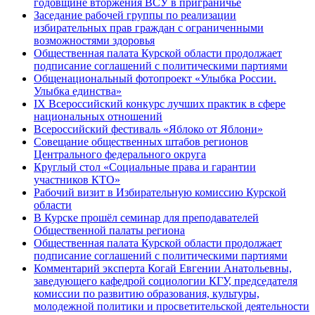
годовщине вторжения ВСУ в приграничье
Заседание рабочей группы по реализации
избирательных прав граждан с ограниченными
возможностями здоровья
Общественная палата Курской области продолжает
подписание соглашений с политическими партиями
Общенациональный фотопроект «Улыбка России.
Улыбка единства»
IХ Всероссийский конкурс лучших практик в сфере
национальных отношений
Всероссийский фестиваль «Яблоко от Яблони»
Совещание общественных штабов регионов
Центрального федерального округа
Круглый стол «Социальные права и гарантии
участников КТО»
Рабочий визит в Избирательную комиссию Курской
области
В Курске прошёл семинар для преподавателей
Общественной палаты региона
Общественная палата Курской области продолжает
подписание соглашений с политическими партиями
Комментарий эксперта Когай Евгении Анатольевны,
заведующего кафедрой социологии КГУ, председателя
комиссии по развитию образования, культуры,
молодежной политики и просветительской деятельности