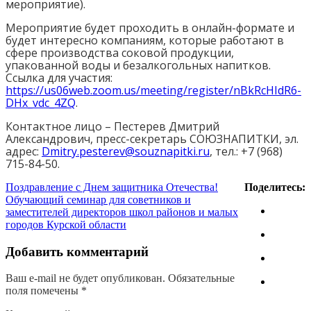
мероприятие).
Мероприятие будет проходить в онлайн-формате и
будет интересно компаниям, которые работают в
сфере производства соковой продукции,
упакованной воды и безалкогольных напитков.
Ссылка для участия:
https://us06web.zoom.us/meeting/register/nBkRcHIdR6-
DHx_vdc_4ZQ
.
Контактное лицо – Пестерев Дмитрий
Александрович, пресс-секретарь СОЮЗНАПИТКИ, эл.
адрес:
Dmitry.pesterev@souznapitki.ru
, тел.: +7 (968)
715-84-50.
Поздравление с Днем защитника Отечества!
Поделитесь:
Обучающий семинар для советников и
заместителей директоров школ районов и малых
городов Курской области
Добавить комментарий
Ваш e-mail не будет опубликован.
Обязательные
поля помечены
*