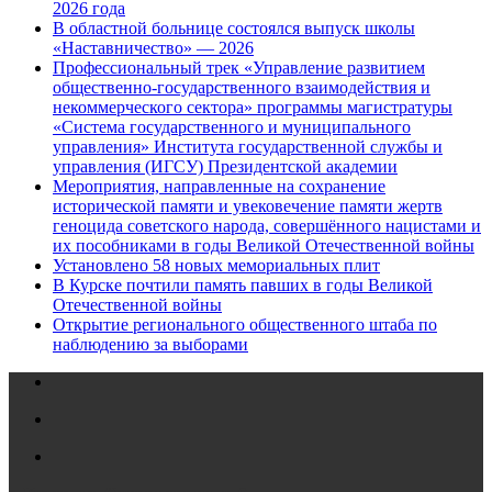
2026 года
В областной больнице состоялся выпуск школы
«Наставничество» — 2026
Профессиональный трек «Управление развитием
общественно-государственного взаимодействия и
некоммерческого сектора» программы магистратуры
«Система государственного и муниципального
управления» Института государственной службы и
управления (ИГСУ) Президентской академии
Мероприятия, направленные на сохранение
исторической памяти и увековечение памяти жертв
геноцида советского народа, совершённого нацистами и
их пособниками в годы Великой Отечественной войны
Установлено 58 новых мемориальных плит
В Курске почтили память павших в годы Великой
Отечественной войны
Открытие регионального общественного штаба по
наблюдению за выборами