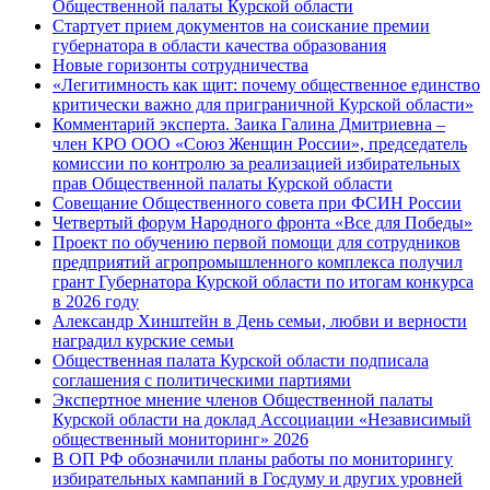
Общественной палаты Курской области
Стартует прием документов на соискание премии
губернатора в области качества образования
Новые горизонты сотрудничества
«Легитимность как щит: почему общественное единство
критически важно для приграничной Курской области»
Комментарий эксперта. Заика Галина Дмитриевна –
член КРО ООО «Союз Женщин России», председатель
комиссии по контролю за реализацией избирательных
прав Общественной палаты Курской области
Совещание Общественного совета при ФСИН России
Четвертый форум Народного фронта «Все для Победы»
Проект по обучению первой помощи для сотрудников
предприятий агропромышленного комплекса получил
грант Губернатора Курской области по итогам конкурса
в 2026 году
Александр Хинштейн в День семьи, любви и верности
наградил курские семьи
Общественная палата Курской области подписала
соглашения с политическими партиями
Экспертное мнение членов Общественной палаты
Курской области на доклад Ассоциации «Независимый
общественный мониторинг» 2026
В ОП РФ обозначили планы работы по мониторингу
избирательных кампаний в Госдуму и других уровней