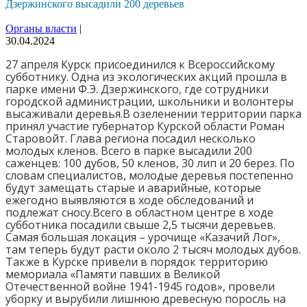
Дзержинского высадили 200 деревьев
Органы власти
|
30.04.2024
27 апреля Курск присоединился к Всероссийскому
субботнику. Одна из экологических акций прошла в
парке имени Ф.Э. Дзержинского, где сотрудники
городской администрации, школьники и волонтеры
высаживали деревья.В озеленении территории парка
принял участие губернатор Курской области Роман
Старовойт. Глава региона посадил несколько
молодых кленов. Всего в парке высадили 200
саженцев: 100 дубов, 50 кленов, 30 лип и 20 берез. По
словам специалистов, молодые деревья постепенно
будут замещать старые и аварийные, которые
ежегодно выявляются в ходе обследований и
подлежат сносу.Всего в областном центре в ходе
субботника посадили свыше 2,5 тысячи деревьев.
Самая большая локация – урочище «Казачий Лог»,
там теперь будут расти около 2 тысяч молодых дубов.
Также в Курске привели в порядок территорию
мемориала «Памяти павших в Великой
Отечественной войне 1941-1945 годов», провели
уборку и вырубили лишнюю древесную поросль на