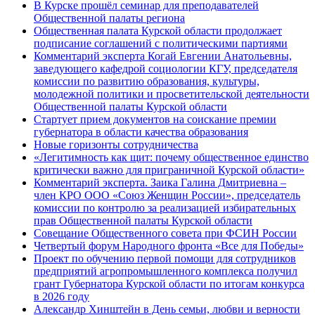
В Курске прошёл семинар для преподавателей
Общественной палаты региона
Общественная палата Курской области продолжает
подписание соглашений с политическими партиями
Комментарий эксперта Когай Евгении Анатольевны,
заведующего кафедрой социологии КГУ, председателя
комиссии по развитию образования, культуры,
молодежной политики и просветительской деятельности
Общественной палаты Курской области
Стартует прием документов на соискание премии
губернатора в области качества образования
Новые горизонты сотрудничества
«Легитимность как щит: почему общественное единство
критически важно для приграничной Курской области»
Комментарий эксперта. Заика Галина Дмитриевна –
член КРО ООО «Союз Женщин России», председатель
комиссии по контролю за реализацией избирательных
прав Общественной палаты Курской области
Совещание Общественного совета при ФСИН России
Четвертый форум Народного фронта «Все для Победы»
Проект по обучению первой помощи для сотрудников
предприятий агропромышленного комплекса получил
грант Губернатора Курской области по итогам конкурса
в 2026 году
Александр Хинштейн в День семьи, любви и верности