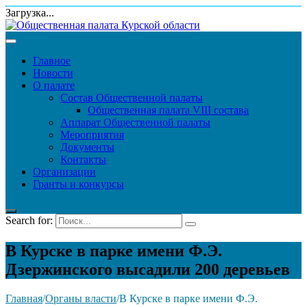
Загрузка...
Главное
Новости
О палате
Состав Общественной палаты
Общественная палата VIII состава
Аппарат Общественной палаты
Мероприятия
Документы
Контакты
Организации
Гранты и конкурсы
Search for:
В Курске в парке имени Ф.Э.
Дзержинского высадили 200 деревьев
Главная
/
Органы власти
/
В Курске в парке имени Ф.Э.