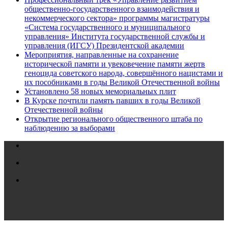
общественно-государственного взаимодействия и
некоммерческого сектора» программы магистратуры
«Система государственного и муниципального
управления» Института государственной службы и
управления (ИГСУ) Президентской академии
Мероприятия, направленные на сохранение
исторической памяти и увековечение памяти жертв
геноцида советского народа, совершённого нацистами и
их пособниками в годы Великой Отечественной войны
Установлено 58 новых мемориальных плит
В Курске почтили память павших в годы Великой
Отечественной войны
Открытие регионального общественного штаба по
наблюдению за выборами
г. Курск,
ул. Станционная, д. 9
+7 (4712)
34-32-81
OpKo46@yandex.ru