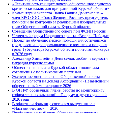
«Легитимность как щит: почему общественное единство
критически важно для приграничной Курской области»
Комментарий эксперта. Заика Галина Дмитриевна –
член КРО ООО «Союз Женщин России», председатель
комиссии по контролю за реализацией избирательных
прав Общественной палаты Курской области
Совещание Общественного совета при ФСИН России
Четвертый форум Народного фронта «Все для Победы»
Проект по обучению первой помощи для сотрудников
предприятий агропромышленного комплекса получил
грант Губернатора Курской области по итогам конкурса
в 2026 году
Александр Хинштейн в День семьи, любви и верности
наградил курские семьи
Общественная палата Курской области подписала
соглашения с политическими партиями
Экспертное мнение членов Общественной палаты
Курской области на доклад Ассоциации «Независимый
общественный мониторинг» 2026
В ОП РФ обозначили планы работы по мониторингу
избирательных кампаний в Госдуму и других уровней
2026 года
В областной больнице состоялся выпуск школы
«Наставничество» — 2026
Профессиональный трек «Управление развитием