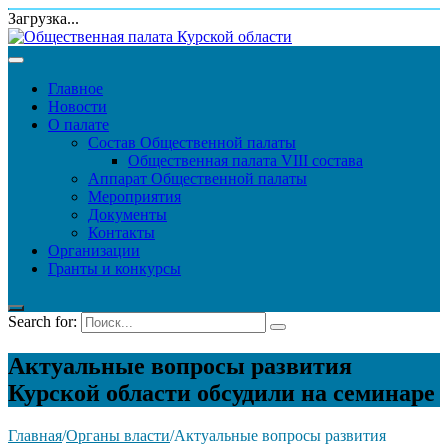
Загрузка...
Главное
Новости
О палате
Состав Общественной палаты
Общественная палата VIII состава
Аппарат Общественной палаты
Мероприятия
Документы
Контакты
Организации
Гранты и конкурсы
Search for:
Актуальные вопросы развития
Курской области обсудили на семинаре
Главная
/
Органы власти
/
Актуальные вопросы развития