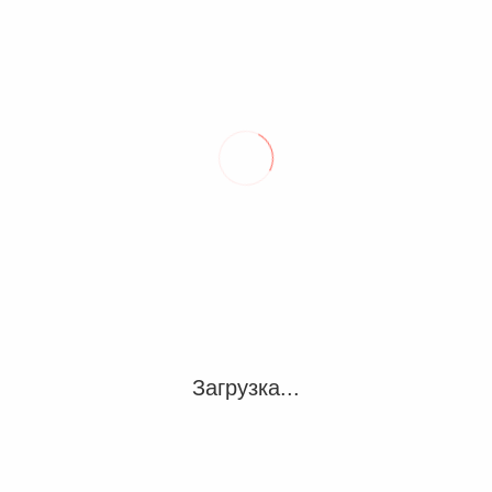
С
г
Н
«
е
К
К
ч
п
Загрузка...
р
п
С